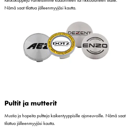
Keskukuppeja vanteisiimme kadonneen tai rikkoutuneen tilalle.
Nämä saat tilattua jälleenmyyjäsi kautta.
Pultit ja mutterit
Mustia ja hopeita pultteja kaikentyyppisille ajoneuvoille. Nämä saat
tilattua jälleenmyyjäsi kautta.