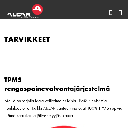
Avaa
AL
sivuha
Fi
TARVIKKEET
O
-
AE
D
DE
TPMS
M
rengaspainevalvontajärjestelmä
Al
Meillä on tarjolla laaja valikoima erilaisia TPMS tunnistimia
henkilöautoille. Kaikki ALCAR vanteemme ovat 100% TPMS sopivia.
Nämä saat tilattua jälleenmyyjäsi kautta.